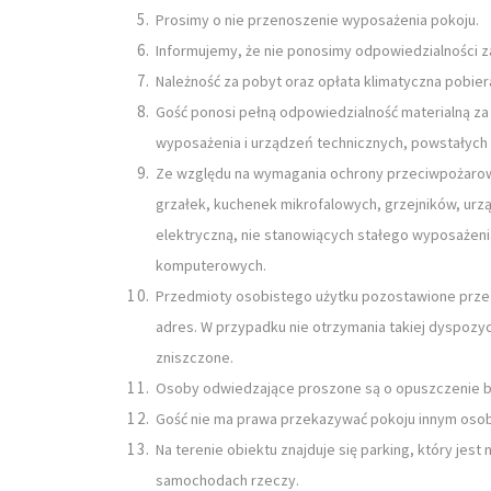
Prosimy o nie przenoszenie wyposażenia pokoju.
Informujemy, że nie ponosimy odpowiedzialności 
Należność za pobyt oraz opłata klimatyczna pobiera
Gość ponosi pełną odpowiedzialność materialną za
wyposażenia i urządzeń technicznych, powstałych 
Ze względu na wymagania ochrony przeciwpożarow
grzałek, kuchenek mikrofalowych, grzejników, ur
elektryczną, nie stanowiących stałego wyposażenia
komputerowych.
Przedmioty osobistego użytku pozostawione przez
adres. W przypadku nie otrzymania takiej dyspozy
zniszczone.
Osoby odwiedzające proszone są o opuszczenie b
Gość nie ma prawa przekazywać pokoju innym osobom,
Na terenie obiektu znajduje się parking, który je
samochodach rzeczy.