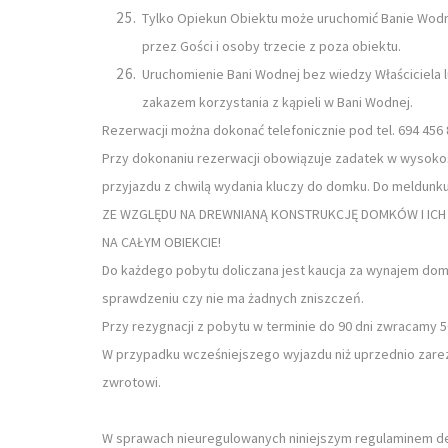
Tylko Opiekun Obiektu może uruchomić Banie Wodną 
przez Gości i osoby trzecie z poza obiektu.
Uruchomienie Bani Wodnej bez wiedzy Właściciela
zakazem korzystania z kąpieli w Bani Wodnej.
Rezerwacji można dokonać telefonicznie pod tel. 694 456 
Przy dokonaniu rezerwacji obowiązuje zadatek w wysokoś
przyjazdu z chwilą wydania kluczy do domku. Do meldunk
ZE WZGLĘDU NA DREWNIANĄ KONSTRUKCJĘ DOMKÓW I ICH
NA CAŁYM OBIEKCIE!
Do każdego pobytu doliczana jest kaucja za wynajem dom
sprawdzeniu czy nie ma żadnych zniszczeń.
Przy rezygnacji z pobytu w terminie do 90 dni zwracamy 5
W przypadku wcześniejszego wyjazdu niż uprzednio zarez
zwrotowi.
W sprawach nieuregulowanych niniejszym regulaminem d