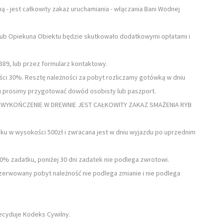
- jest całkowity zakaz uruchamiania - włączania Bani Wodnej
 lub Opiekuna Obiektu będzie skutkowało dodatkowymi opłatami i
889, lub przez formularz kontaktowy.
ci 30%. Resztę należności za pobyt rozliczamy gotówką w dniu
u prosimy przygotować dowód osobisty lub paszport.
 WYKOŃCZENIE W DREWNIE JEST CAŁKOWITY ZAKAZ SMAŻENIA RYB
ku w wysokości 500zł i zwracana jest w dniu wyjazdu po uprzednim
0% zadatku, poniżej 30 dni zadatek nie podlega zwrotowi.
erwowany pobyt należność nie podlega zmianie i nie podlega
ecyduje Kodeks Cywilny.