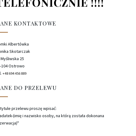
TELEFONICZNIE !!!!
ANE KONTAKTOWE
mki Albertówka
nika Skotarczak
. Myśliwska 25
-104 Ostrowo
l.
+48 694 456 889
ANE DO PRZELEWU
tytule przelewu proszę wpisać:
adatek-(imię i nazwisko osoby, na którą została dokonana
zerwacja)"