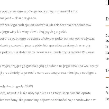
za pozostawione w pokoju noclegowym mienie klienta.
na jest w dniu przyjazdu.
D
 wszelkiego rodzaju uszkodzenia lub zniszczenia przedmiotów
z jego winy lub winy odwiedzających go gości.
Do
ej oraz ogólnego bezpieczeństwa w pokojach nie wolno używać
Mo
ządzeń gazowych, przyrządów lub aparatów zasilanych energią
ul
 pokoju. Nie dotyczy to ładowarek i zasilaczy urządzeń RTV oraz
84
te
 wyjeżdżającego gościa będą odesłane na jego koszt na wskazany
D
cji przedmioty te przechowane zostaną przez miesiąc, a następnie
udynku do godz. 22:00.
W 
"z
 nawet jeśli nie upłynął okres za który uiścił należną opłatę.
re
st niestrzeżony. Nie ponosimy odpowiedzialności za pozostawione w