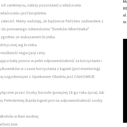
Mo
ich zamknięciu, należy pozostawić u właściciela.
80
łaściciela i jest bezpłatne.
ul
 zaleceń. Mamy nadzieję, że będziecie Państwo zadowoleni z
nr
y do ponownego odwiedzenia ''Domków Albertówka".
 zgodnie ze wskazaniem licznika.
ektrycznej wg licznika.
możliwość negocjacji ceny.
ąca balię ponosi w pełni odpowiedzialność za korzystanie i
kowników w czasie korzystania z kąpieli (jest monitoring).
iej uzgodnionymi z Opiekunem Obiektu jest CAŁKOWICIE
wyłącznie przez Osoby Dorosłe (powyżej 18-go roku życia), lub
by Pełnoletniej (każda kąpiel jest na odpowiedzialność osoby
lkoholu w Bani wodnej.
efonicznie.