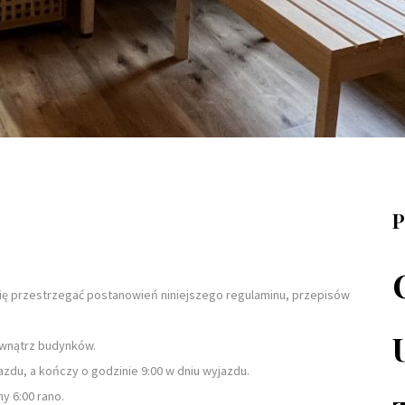
P
się przestrzegać postanowień niniejszego regulaminu, przepisów
ewnątrz budynków.
azdu, a kończy o godzinie 9:00 w dniu wyjazdu.
y 6:00 rano.