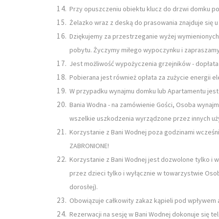
Przy opuszczeniu obiektu klucz do drzwi domku po 
Żelazko wraz z deską do prasowania znajduje się u w
Dziękujemy za przestrzeganie wyżej wymienionych
pobytu. Życzymy miłego wypoczynku i zapraszam
Jest możliwość wypożyczenia grzejników - dopłata
Pobierana jest również opłata za zużycie energii el
W przypadku wynajmu domku lub Apartamentu jest 
Bania Wodna - na zamówienie Gości, Osoba wynajmuj
wszelkie uszkodzenia wyrządzone przez innych użyt
Korzystanie z Bani Wodnej poza godzinami wcześn
ZABRONIONE!
Korzystanie z Bani Wodnej jest dozwolone tylko i 
przez dzieci tylko i wyłącznie w towarzystwie Oso
dorosłej).
Obowiązuje całkowity zakaz kąpieli pod wpływem a
Rezerwacji na sesję w Bani Wodnej dokonuje się tel